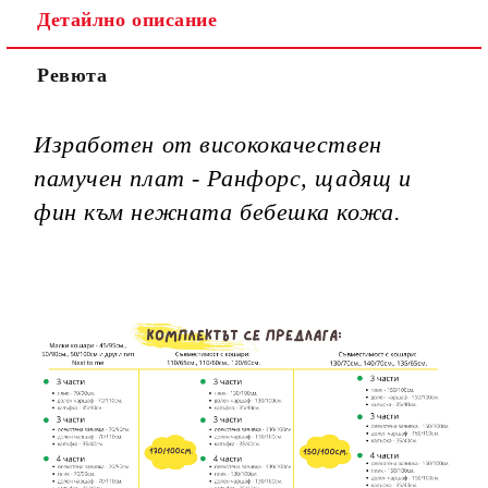
Детайлно описание
Ние ще се свържем с вас в рамките на работния ден.
Ревюта
Изработен от висококачествен
памучен плат - Ранфорс, щадящ и
фин към нежната бебешка кожа.