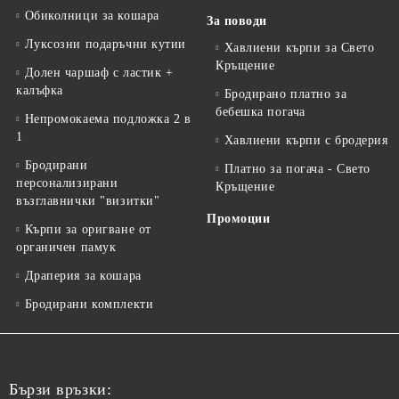
Обиколници за кошара
За поводи
Луксозни подаръчни кутии
Хавлиени кърпи за Свето
Кръщение
Долен чаршаф с ластик +
калъфка
Бродирано платно за
бебешка погача
Непромокаема подложка 2 в
1
Хавлиени кърпи с бродерия
Бродирани
Платно за погача - Свето
персонализирани
Кръщение
възглавнички "визитки"
Промоции
Кърпи за оригване от
органичен памук
Драперия за кошара
Бродирани комплекти
Бързи връзки: