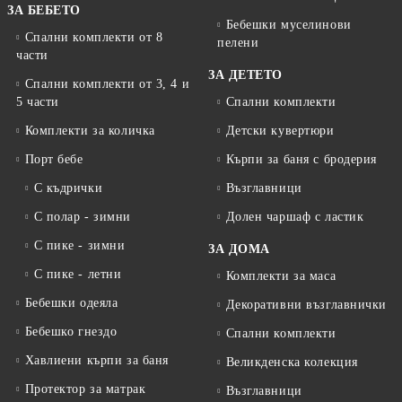
ЗА БЕБЕТО
Бебешки муселинови
Спални комплекти от 8
пелени
части
ЗА ДЕТЕТО
Спални комплекти от 3, 4 и
5 части
Спални комплекти
Комплекти за количка
Детски кувертюри
Порт бебе
Кърпи за баня с бродерия
С къдрички
Възглавници
С полар - зимни
Долен чаршаф с ластик
С пике - зимни
ЗА ДОМА
С пике - летни
Комплекти за маса
Бебешки одеяла
Декоративни възглавнички
Бебешко гнездо
Спални комплекти
Хавлиени кърпи за баня
Великденска колекция
Протектор за матрак
Възглавници