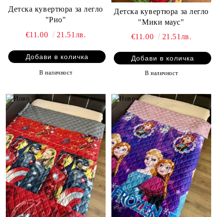
Детска кувертюра за легло
Детска кувертюра за легло
"Рио"
"Мики маус"
€11.00
21.51лв.
€11.00
21.51лв.
В наличност
В наличност