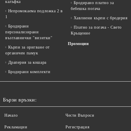
калъфка
Бродирано платно за
бебешка погача
Непромокаема подложка 2 в
1
Хавлиени кърпи с бродерия
Бродирани
Платно за погача - Свето
персонализирани
Кръщение
възглавнички "визитки"
Промоции
Кърпи за оригване от
органичен памук
Драперия за кошара
Бродирани комплекти
Бързи връзки:
Начало
Чести Въпроси
Рекламации
Регистрация