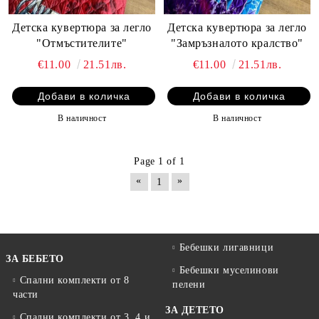
Детска кувертюра за легло
Детска кувертюра за легло
"Отмъстителите"
"Замръзналото кралство"
€11.00
21.51лв.
€11.00
21.51лв.
В наличност
В наличност
Page 1 of 1
«
»
1
Бебешки лигавници
ЗА БЕБЕТО
Бебешки муселинови
Спални комплекти от 8
пелени
части
ЗА ДЕТЕТО
Спални комплекти от 3, 4 и