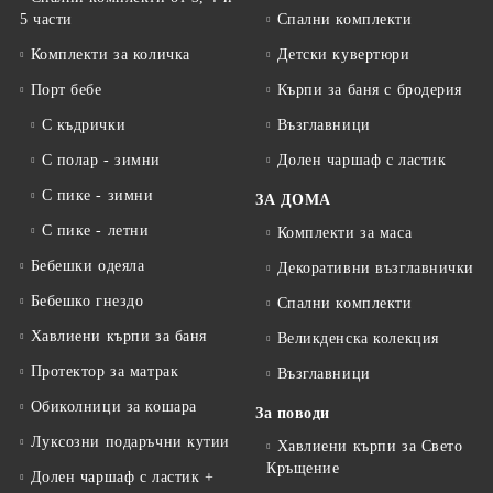
5 части
Спални комплекти
Комплекти за количка
Детски кувертюри
Порт бебе
Кърпи за баня с бродерия
С къдрички
Възглавници
С полар - зимни
Долен чаршаф с ластик
С пике - зимни
ЗА ДОМА
С пике - летни
Комплекти за маса
Бебешки одеяла
Декоративни възглавнички
Бебешко гнездо
Спални комплекти
Хавлиени кърпи за баня
Великденска колекция
Протектор за матрак
Възглавници
Обиколници за кошара
За поводи
Луксозни подаръчни кутии
Хавлиени кърпи за Свето
Кръщение
Долен чаршаф с ластик +