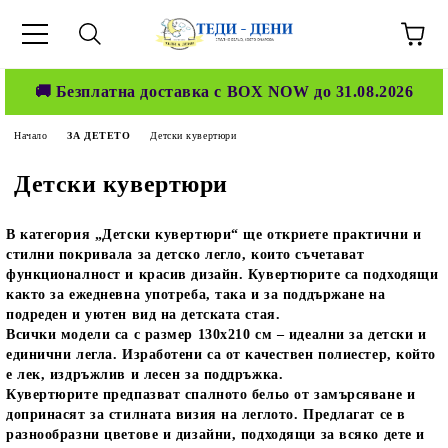
🚚 Безплатна доставка с BOX NOW до 31.08.2026
Начало
ЗА ДЕТЕТО
Детски кувертюри
Детски кувертюри
В категория „Детски кувертюри“ ще откриете практични и
стилни покривала за детско легло, които съчетават
функционалност и красив дизайн. Кувертюрите са подходящи
както за ежедневна употреба, така и за поддържане на
подреден и уютен вид на детската стая.
Всички модели са с размер 130x210 см – идеални за детски и
единични легла. Изработени са от качествен полиестер, който
е лек, издръжлив и лесен за поддръжка.
Кувертюрите предпазват спалното бельо от замърсяване и
допринасят за стилната визия на леглото. Предлагат се в
разнообразни цветове и дизайни, подходящи за всяко дете и