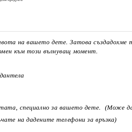
Ние ще се свържем с вас в рамки
ивота на вашето дете. Затова създадохме т
помен към този вълнуващ момент.
дантела
атата, специално за вашето дете. (Може д
ъчате на дадените телефони за връзка)