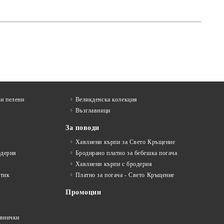
и пелени
Великденска колекция
Възглавници
За поводи
Хавлиени кърпи за Свето Кръщение
одерия
Бродирано платно за бебешка погача
Хавлиени кърпи с бродерия
стик
Платно за погача - Свето Кръщение
Промоции
авнички