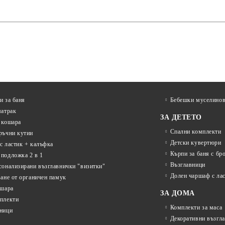
и за баня
Бебешки муселинов
матрак
ЗА ДЕТЕТО
 кошара
Спални комплекти
ръчни кутии
Детски кувертюри
с ластик + калъфка
Кърпи за баня с бр
подложка 2 в 1
Възглавници
сонализирани възглавнички "визитки"
Долен чаршаф с ла
ване от органичен памук
ошара
ЗА ДОМА
плекти
Комплекти за маса
ници
Декоративни възгл