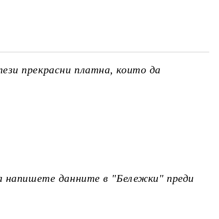
те на работния ден.
ези прекрасни платна, които да
а напишете данните в "Бележки" преди