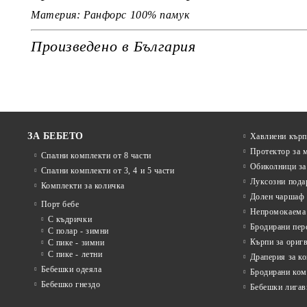
Материя: Ранфорс 100% памук
Произведено в България
ЗА БЕБЕТО
Хавлиени кърп
Протектор за 
Спални комплекти от 8 части
Обиколници за
Спални комплекти от 3, 4 и 5 части
Луксозни пода
Комплекти за количка
Долен чаршаф 
Порт бебе
Непромокаема 
С къдрички
Бродирани пер
С полар - зимни
Кърпи за ориг
С пике - зимни
С пике - летни
Драперия за к
Бебешки одеяла
Бродирани ком
Бебешко гнездо
Бебешки лигав