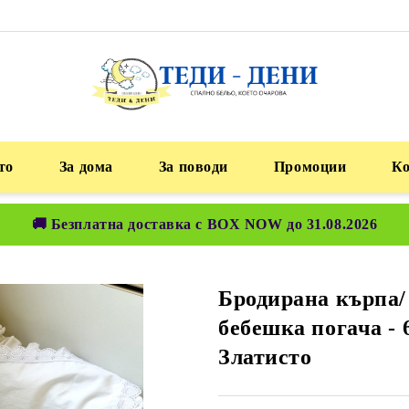
то
За дома
За поводи
Промоции
К
🚚 Безплатна доставка с BOX NOW до 31.08.2026
Бродирана кърпа/
бебешка погача - 6
Златисто