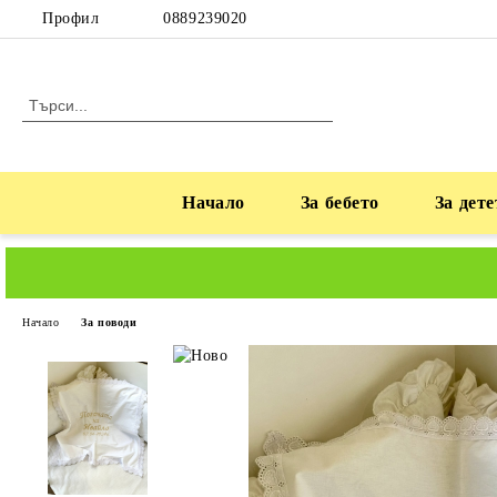
Профил
0889239020
Начало
За бебето
За дете
Начало
За поводи