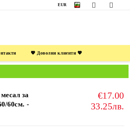
EUR
онтакти
💖 Доволни клиенти 💖
€17.00
 месал за
0/60см. -
33.25лв.