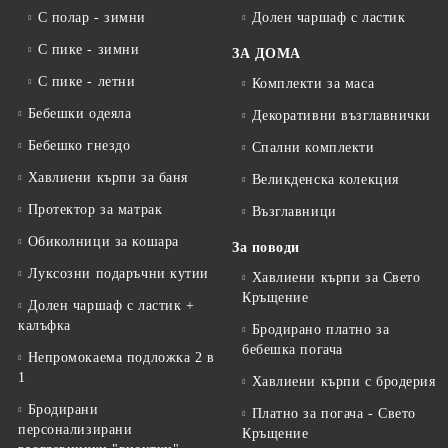
С полар - зимни
Долен чаршаф с ластик
С пике - зимни
ЗА ДОМА
С пике - летни
Комплекти за маса
Бебешки одеяла
Декоративни възглавнички
Бебешко гнездо
Спални комплекти
Хавлиени кърпи за баня
Великденска колекция
Протектор за матрак
Възглавници
Обиколници за кошара
За поводи
Луксозни подаръчни кутии
Хавлиени кърпи за Свето
Кръщение
Долен чаршаф с ластик +
калъфка
Бродирано платно за
бебешка погача
Непромокаема подложка 2 в
1
Хавлиени кърпи с бродерия
Бродирани
Платно за погача - Свето
персонализирани
Кръщение