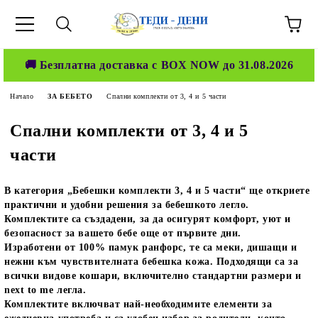
🚚 Безплатна доставка с BOX NOW до 31.08.2026
Начало
ЗА БЕБЕТО
Спални комплекти от 3, 4 и 5 части
Спални комплекти от 3, 4 и 5
части
В категория „Бебешки комплекти 3, 4 и 5 части“ ще откриете
практични и удобни решения за бебешкото легло.
Комплектите са създадени, за да осигурят комфорт, уют и
безопасност за вашето бебе още от първите дни.
Изработени от 100% памук ранфорс, те са меки, дишащи и
нежни към чувствителната бебешка кожа. Подходящи са за
всички видове кошари, включително стандартни размери и
next to me легла.
Комплектите включват най-необходимите елементи за