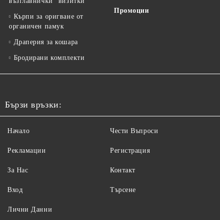
възглавнички "визитки"
Промоции
Кърпи за оригване от
органичен памук
Драперия за кошара
Бродирани комплекти
Бързи връзки:
Начало
Чести Въпроси
Рекламации
Регистрация
За Нас
Контакт
Вход
Търсене
Лични Данни