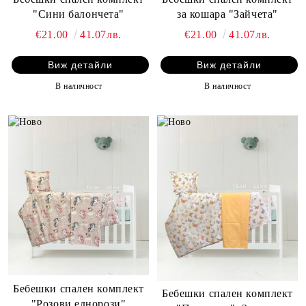
"Сини балончета"
за кошара "Зайчета"
€21.00
41.07лв.
€21.00
41.07лв.
Виж детайли
Виж детайли
В наличност
В наличност
Бебешки спален комплект
Бебешки спален комплект
"Розови еднорози"