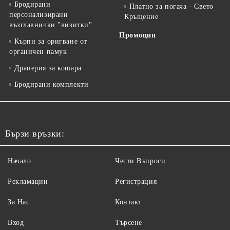
Бродирани
Платно за погача - Свето
персонализирани
Кръщение
възглавнички "визитки"
Промоции
Кърпи за оригване от
органичен памук
Драперия за кошара
Бродирани комплекти
Бързи връзки:
Начало
Чести Въпроси
Рекламации
Регистрация
За Нас
Контакт
Вход
Търсене