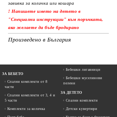
завивка за количка или кошара
! Напишете името на детето в
"Специални инструкции" към поръчката,
ако желаете да бъде бродирано
Произведено в България
Бебешки лигавници
ЗА БЕБЕТО
Бебешки муселинови
Спални комплекти от 8
пелени
части
ЗА ДЕТЕТО
Спални комплекти от 3, 4 и
5 части
Спални комплекти
Комплекти за количка
Детски кувертюри