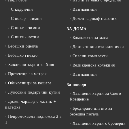
Порт бебе
Кърпи за баня с бродерия
С къдрички
Възглавници
С полар - зимни
Долен чаршаф с ластик
С пике - зимни
ЗА ДОМА
С пике - летни
Комплекти за маса
Бебешки одеяла
Декоративни възглавнички
Бебешко гнездо
Спални комплекти
Хавлиени кърпи за баня
Великденска колекция
Протектор за матрак
Възглавници
Обиколници за кошара
За поводи
Луксозни подаръчни кутии
Хавлиени кърпи за Свето
Кръщение
Долен чаршаф с ластик +
калъфка
Бродирано платно за
бебешка погача
Непромокаема подложка 2 в
1
Хавлиени кърпи с бродерия