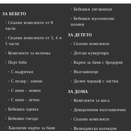
Бебешки лигавници
ЗА БЕБЕТО
Бебешки муселинови
Спални комплекти от 8
пелени
части
ЗА ДЕТЕТО
Спални комплекти от 3, 4 и
5 части
Спални комплекти
Комплекти за количка
Детски кувертюри
Порт бебе
Кърпи за баня с бродерия
С къдрички
Възглавници
С полар - зимни
Долен чаршаф с ластик
С пике - зимни
ЗА ДОМА
С пике - летни
Комплекти за маса
Бебешки одеяла
Декоративни възглавнички
Бебешко гнездо
Спални комплекти
Хавлиени кърпи за баня
Великденска колекция