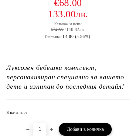
€68.00
133.00лв.
Каталожна цена:
€72.00
140.82лв.
€4.00 (5.56%)
Отстъпка:
Луксозен бебешки комплект,
персонализиран специално за вашето
дете и изпипан до последния детайл!
Добави в желани
В наличност