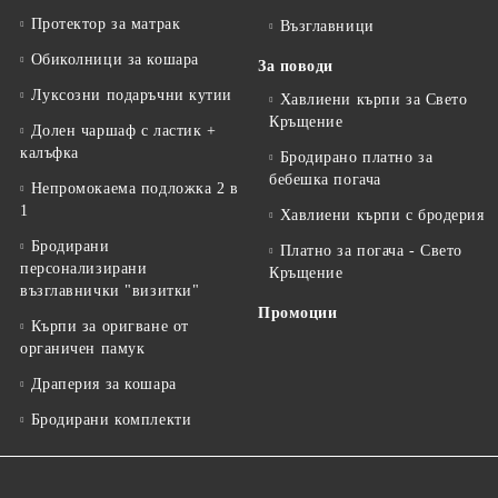
Протектор за матрак
Възглавници
Обиколници за кошара
За поводи
Луксозни подаръчни кутии
Хавлиени кърпи за Свето
Кръщение
Долен чаршаф с ластик +
калъфка
Бродирано платно за
бебешка погача
Непромокаема подложка 2 в
1
Хавлиени кърпи с бродерия
Бродирани
Платно за погача - Свето
персонализирани
Кръщение
възглавнички "визитки"
Промоции
Кърпи за оригване от
органичен памук
Драперия за кошара
Бродирани комплекти