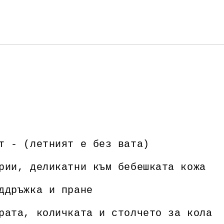
Ние ще се свържем с вас в рамки
т - (летният е без вата)
рии, деликатни към бебешката кожа
ддръжка и пране
рата, количката и столчето за кола