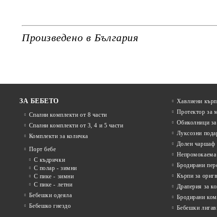
Произведено в България
ЗА БЕБЕТО
Хавлиени кърп
Протектор за 
Спални комплекти от 8 части
Обиколници за
Спални комплекти от 3, 4 и 5 части
Луксозни пода
Комплекти за количка
Долен чаршаф 
Порт бебе
Непромокаема 
С къдрички
Бродирани пер
С полар - зимни
Кърпи за ориг
С пике - зимни
С пике - летни
Драперия за к
Бебешки одеяла
Бродирани ком
Бебешко гнездо
Бебешки лигав