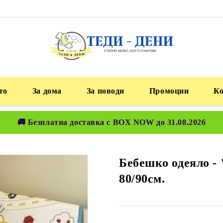
то
За дома
За поводи
Промоции
К
🚚 Безплатна доставка с BOX NOW до 31.08.2026
Бебешко одеяло - 
80/90см.