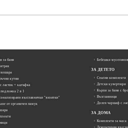
и за баня
Бебешки муселинов
матрак
ЗА ДЕТЕТО
 кошара
Спални комплекти
ръчни кутии
Детски кувертюри
с ластик + калъфка
Кърпи за баня с бр
подложка 2 в 1
Възглавници
сонализирани възглавнички "визитки"
Долен чаршаф с ла
ване от органичен памук
ошара
ЗА ДОМА
плекти
Комплекти за маса
ници
Декоративни възгл