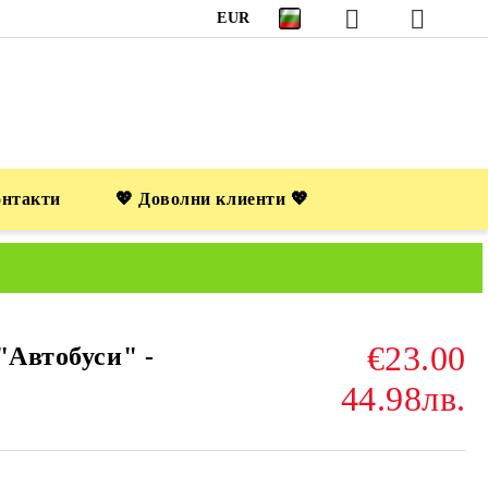
EUR
онтакти
💖 Доволни клиенти 💖
€23.00
"Автобуси" -
44.98лв.