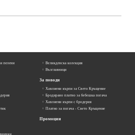
и пелени
Великденска колекция
Възглавници
За поводи
Хавлиени кърпи за Свето Кръщение
одерия
Бродирано платно за бебешка погача
Хавлиени кърпи с бродерия
стик
Платно за погача - Свето Кръщение
Промоции
авнички