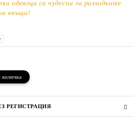
еки одеялца са чудесни за разходките
ън вкъщи!
Добави в желани
ЕЗ РЕГИСТРАЦИЯ