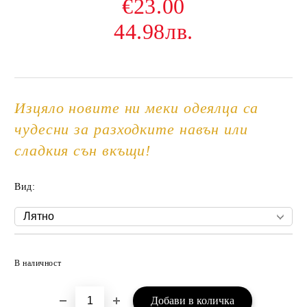
€23.00
44.98лв.
Изцяло новите ни меки одеялца са
чудесни за разходките навън или
сладкия сън вкъщи!
Вид:
Добави в желани
В наличност