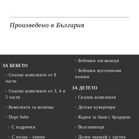
Произведено в България
Бебешки лигавници
ЗА БЕБЕТО
Бебешки муселинови
Спални комплекти от 8
пелени
части
ЗА ДЕТЕТО
Спални комплекти от 3, 4 и
5 части
Спални комплекти
Комплекти за количка
Детски кувертюри
Порт бебе
Кърпи за баня с бродерия
С къдрички
Възглавници
С полар - зимни
Долен чаршаф с ластик