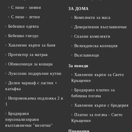
С пике - зимни
ЗА ДОМА
С пике - летни
Комплекти за маса
Бебешки одеяла
Декоративни възглавнички
Бебешко гнездо
Спални комплекти
Хавлиени кърпи за баня
Великденска колекция
Протектор за матрак
Възглавници
Обиколници за кошара
За поводи
Луксозни подаръчни кутии
Хавлиени кърпи за Свето
Кръщение
Долен чаршаф с ластик +
калъфка
Бродирано платно за
бебешка погача
Непромокаема подложка 2 в
1
Хавлиени кърпи с бродерия
Бродирани
Платно за погача - Свето
персонализирани
Кръщение
възглавнички "визитки"
Промоции