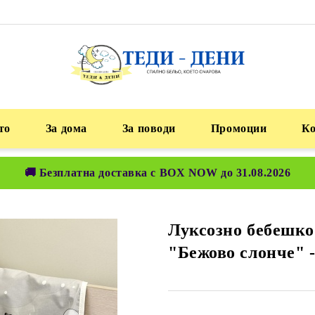
то
За дома
За поводи
Промоции
К
🚚 Безплатна доставка с BOX NOW до 31.08.2026
Луксозно бебешко 
"Бежово слонче" -