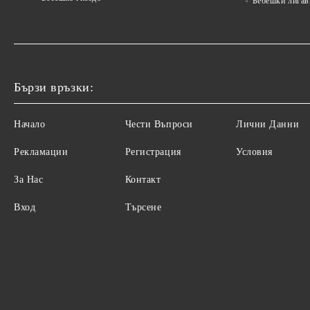
Бебешки лигав
Бързи връзки:
Начало
Чести Въпроси
Лични Данни
Рекламации
Регистрация
Условия
За Нас
Контакт
Вход
Търсене