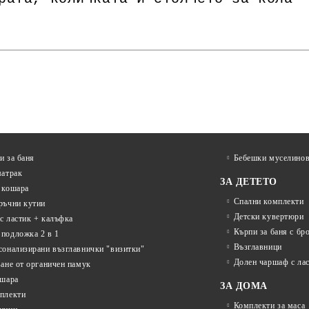
и за баня
Бебешки муселинов
матрак
ЗА ДЕТЕТО
 кошара
Спални комплекти
ръчни кутии
Детски кувертюри
с ластик + калъфка
Кърпи за баня с бр
подложка 2 в 1
Възглавници
сонализирани възглавнички "визитки"
Долен чаршаф с ла
ване от органичен памук
ошара
ЗА ДОМА
плекти
Комплекти за маса