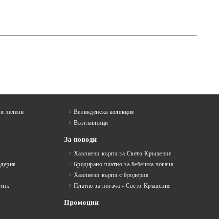
и пелени
Великденска колекция
Възглавници
За поводи
Хавлиени кърпи за Свето Кръщение
одерия
Бродирано платно за бебешка погача
Хавлиени кърпи с бродерия
стик
Платно за погача - Свето Кръщение
Промоции