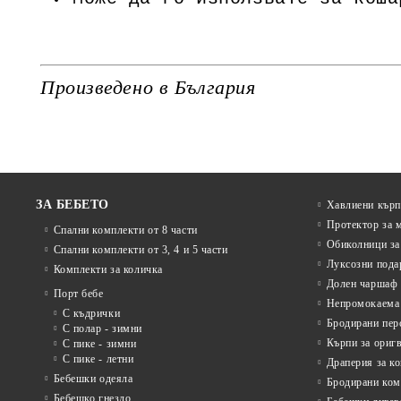
Произведено в България
ЗА БЕБЕТО
Хавлиени кърп
Протектор за 
Спални комплекти от 8 части
Обиколници за
Спални комплекти от 3, 4 и 5 части
Луксозни пода
Комплекти за количка
Долен чаршаф 
Порт бебе
Непромокаема 
С къдрички
Бродирани пер
С полар - зимни
Кърпи за ориг
С пике - зимни
С пике - летни
Драперия за к
Бебешки одеяла
Бродирани ком
Бебешко гнездо