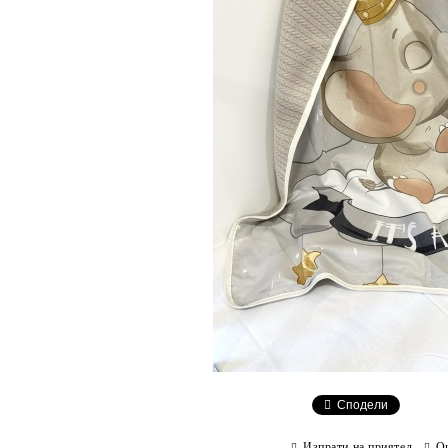
Сподели
Изпрати на приятел
О