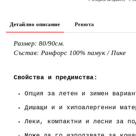
Детайлно описание
Ревюта
Размер: 80/90см.
Състав: Ранфорс 100% памук / Пике
Свойства и предимства:
Опция за летен и зимен вариан
Дишащи и и хипоалергенни мате
Леки, компактни и лесни за по
Може да го използвате за коша