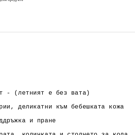
Ние ще се свържем с вас в рамки
т - (летният е без вата)
рии, деликатни към бебешката кожа
ддръжка и пране
рата, количката и столчето за кола