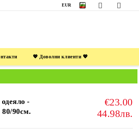
EUR
онтакти
💖 Доволни клиенти 💖
€23.00
одеяло -
 80/90см.
44.98лв.