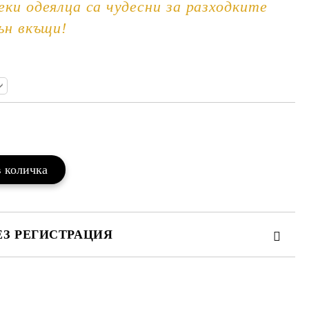
еки одеялца са чудесни за разходките
ън вкъщи!
Добави в желани
ЕЗ РЕГИСТРАЦИЯ