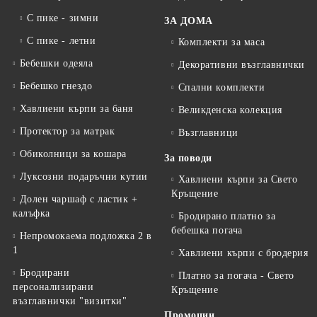
С пике - зимни
ЗА ДОМА
С пике - летни
Комплекти за маса
Бебешки одеяла
Декоративни възглавнички
Бебешко гнездо
Спални комплекти
Хавлиени кърпи за баня
Великденска колекция
Протектор за матрак
Възглавници
Обиколници за кошара
За поводи
Луксозни подаръчни кутии
Хавлиени кърпи за Свето
Кръщение
Долен чаршаф с ластик +
калъфка
Бродирано платно за
бебешка погача
Непромокаема подложка 2 в
1
Хавлиени кърпи с бродерия
Бродирани
Платно за погача - Свето
персонализирани
Кръщение
възглавнички "визитки"
Промоции