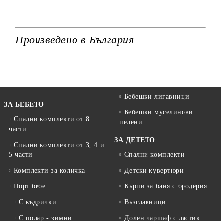
Произведено в България
Бебешки лигавници
ЗА БЕБЕТО
Бебешки муселинови
Спални комплекти от 8
пелени
части
ЗА ДЕТЕТО
Спални комплекти от 3, 4 и
5 части
Спални комплекти
Комплекти за количка
Детски кувертюри
Порт бебе
Кърпи за баня с бродерия
С къдрички
Възглавници
С полар - зимни
Долен чаршаф с ластик