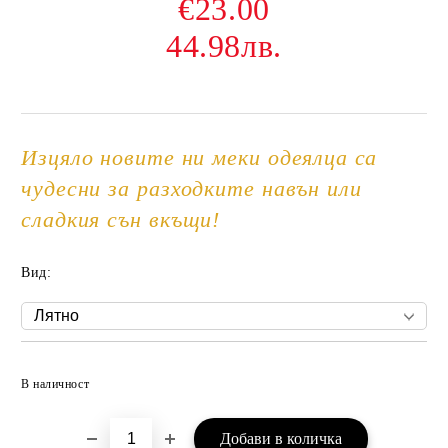
€23.00
44.98лв.
Изцяло новите ни меки одеялца са
чудесни за разходките навън или
сладкия сън вкъщи!
Вид:
Добави в желани
В наличност