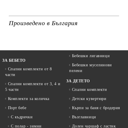
Произведено в България
Бебешки лигавници
ЗА БЕБЕТО
Бебешки муселинови
Спални комплекти от 8
пелени
части
ЗА ДЕТЕТО
Спални комплекти от 3, 4 и
5 части
Спални комплекти
Комплекти за количка
Детски кувертюри
Порт бебе
Кърпи за баня с бродерия
С къдрички
Възглавници
С полар - зимни
Долен чаршаф с ластик