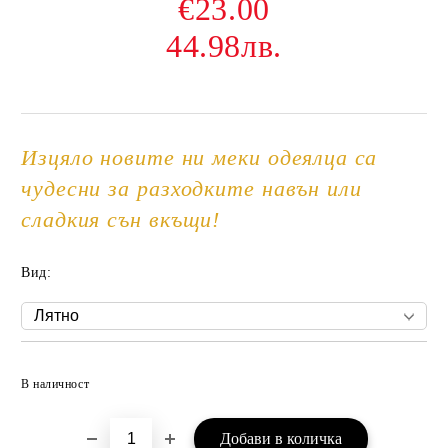
€23.00
44.98лв.
Изцяло новите ни меки одеялца са
чудесни за разходките навън или
сладкия сън вкъщи!
Вид:
Добави в желани
В наличност