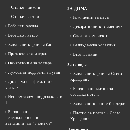
С пике - зимни
ЗА ДОМА
С пике - летни
Комплекти за маса
Бебешки одеяла
Декоративни възглавнички
Бебешко гнездо
Спални комплекти
Хавлиени кърпи за баня
Великденска колекция
Протектор за матрак
Възглавници
Обиколници за кошара
За поводи
Луксозни подаръчни кутии
Хавлиени кърпи за Свето
Кръщение
Долен чаршаф с ластик +
калъфка
Бродирано платно за
бебешка погача
Непромокаема подложка 2 в
1
Хавлиени кърпи с бродерия
Бродирани
Платно за погача - Свето
персонализирани
Кръщение
възглавнички "визитки"
Промоции