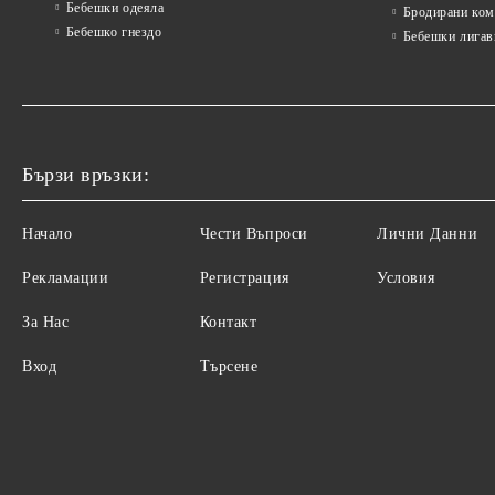
Бебешки одеяла
Бродирани ком
Бебешко гнездо
Бебешки лигав
Бързи връзки:
Начало
Чести Въпроси
Лични Данни
Рекламации
Регистрация
Условия
За Нас
Контакт
Вход
Търсене