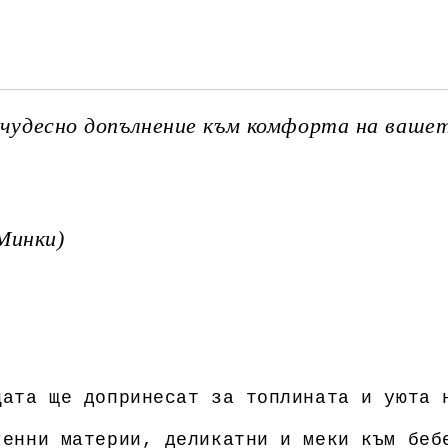
Ние ще се свържем с вас в рамки
е чудесно допълнение към комфорта на вашет
Минки)
цата ще допринесат за топлината и уюта 
генни материи, деликатни и меки към беб