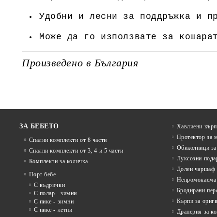
Удобни и лесни за поддръжка и п
Може да го използвате за кошара
Произведено в България
ЗА БЕБЕТО
Хавлиени кърп
Протектор за 
Спални комплекти от 8 части
Обиколници за
Спални комплекти от 3, 4 и 5 части
Луксозни пода
Комплекти за количка
Долен чаршаф 
Порт бебе
Непромокаема 
С къдрички
Бродирани пер
С полар - зимни
Кърпи за ориг
С пике - зимни
С пике - летни
Драперия за к