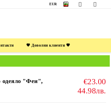
EUR
онтакти
💖 Доволни клиенти 💖
€23.00
 одеяло "Феи",
44.98лв.