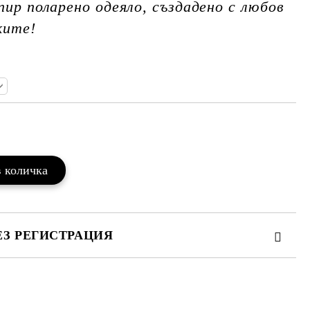
пир поларено одеяло, създадено с любов
ките!
Добави в желани
ЕЗ РЕГИСТРАЦИЯ