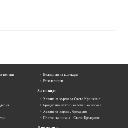
и пелени
Великденска колекция
Възглавници
За поводи
Хавлиени кърпи за Свето Кръщение
одерия
Бродирано платно за бебешка погача
Хавлиени кърпи с бродерия
стик
Платно за погача - Свето Кръщение
Промоции