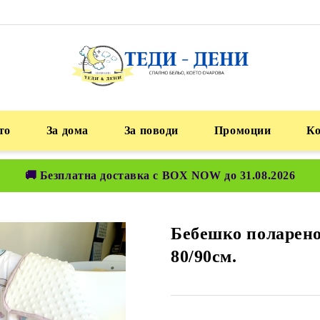
то
За дома
За поводи
Промоции
К
🚚 Безплатна доставка с BOX NOW до 31.08.2026
Бебешко поларено
80/90см.