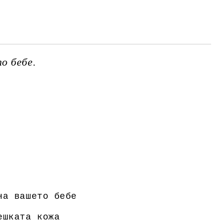
те на работния ден.
о бебе.
на вашето бебе
ешката кожа