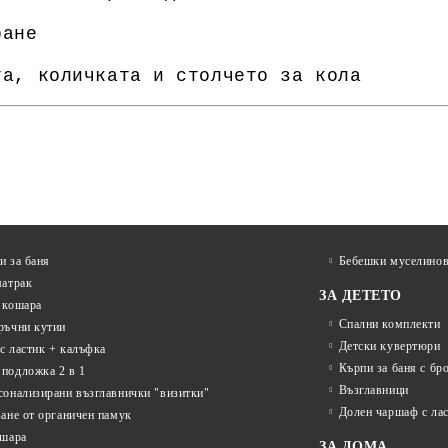
ране
та, количката и столчето за кола
и за баня
Бебешки муселинов
матрак
ЗА ДЕТЕТО
 кошара
Спални комплекти
ръчни кутии
Детски кувертюри
с ластик + калъфка
Кърпи за баня с бр
подложка 2 в 1
Възглавници
сонализирани възглавнички "визитки"
Долен чаршаф с ла
ване от органичен памук
ошара
ЗА ДОМА