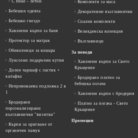
С пике - летни
Комплекти за маса
Бебешки одеяла
Декоративни възглавнички
Бебешко гнездо
Спални комплекти
Хавлиени кърпи за баня
Великденска колекция
Протектор за матрак
Възглавници
Обиколници за кошара
За поводи
Луксозни подаръчни кутии
Хавлиени кърпи за Свето
Кръщение
Долен чаршаф с ластик +
калъфка
Бродирано платно за
бебешка погача
Непромокаема подложка 2 в
1
Хавлиени кърпи с бродерия
Бродирани
Платно за погача - Свето
персонализирани
Кръщение
възглавнички "визитки"
Промоции
Кърпи за оригване от
органичен памук