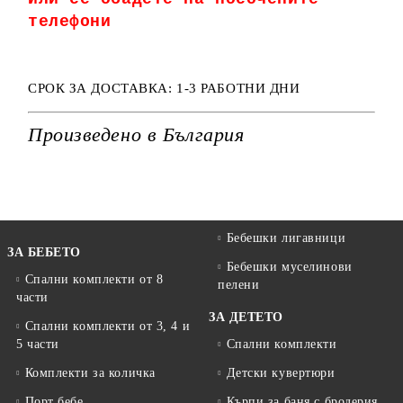
телефони
СРОК ЗА ДОСТАВКА: 1-3 РАБОТНИ ДНИ
Произведено в България
Бебешки лигавници
ЗА БЕБЕТО
Бебешки муселинови
Спални комплекти от 8
пелени
части
ЗА ДЕТЕТО
Спални комплекти от 3, 4 и
5 части
Спални комплекти
Комплекти за количка
Детски кувертюри
Порт бебе
Кърпи за баня с бродерия