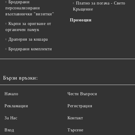
Бродирани
Платно за погача - Свето
персонализирани
Кръщение
възглавнички "визитки"
Промоции
Кърпи за оригване от
органичен памук
Драперия за кошара
Бродирани комплекти
Бързи връзки:
Начало
Чести Въпроси
Рекламации
Регистрация
За Нас
Контакт
Вход
Търсене