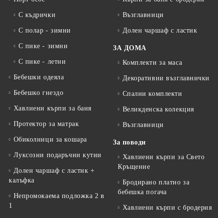
С къдрички
Възглавници
С полар - зимни
Долен чаршаф с ластик
С пике - зимни
ЗА ДОМА
С пике - летни
Комплекти за маса
Бебешки одеяла
Декоративни възглавнички
Бебешко гнездо
Спални комплекти
Хавлиени кърпи за баня
Великденска колекция
Протектор за матрак
Възглавници
Обиколници за кошара
За поводи
Луксозни подаръчни кутии
Хавлиени кърпи за Свето
Кръщение
Долен чаршаф с ластик +
калъфка
Бродирано платно за
бебешка погача
Непромокаема подложка 2 в
1
Хавлиени кърпи с бродерия