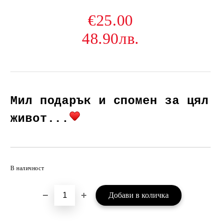
€25.00
48.90лв.
Мил подарък и спомен за цял
живот...
Добави в желани
В наличност