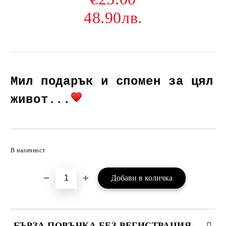
48.90лв.
Мил подарък и спомен за цял
живот...
Добави в желани
В наличност
БЪРЗА ПОРЪЧКА БЕЗ РЕГИСТРАЦИЯ