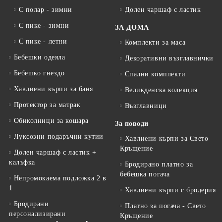
С полар - зимни
Долен чаршаф с ластик
С пике - зимни
ЗА ДОМА
С пике - летни
Комплекти за маса
Бебешки одеяла
Декоративни възглавнички
Бебешко гнездо
Спални комплекти
Хавлиени кърпи за баня
Великденска колекция
Протектор за матрак
Възглавници
Обиколници за кошара
За поводи
Луксозни подаръчни кутии
Хавлиени кърпи за Свето
Кръщение
Долен чаршаф с ластик +
калъфка
Бродирано платно за
бебешка погача
Непромокаема подложка 2 в
1
Хавлиени кърпи с бродерия
Бродирани
Платно за погача - Свето
персонализирани
Кръщение