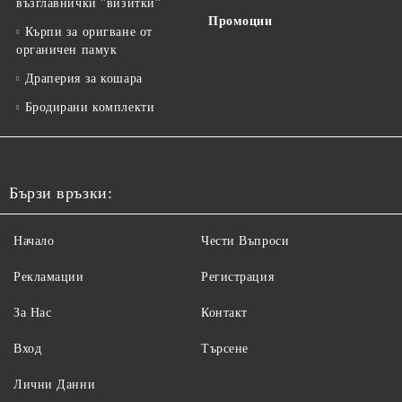
възглавнички "визитки"
Промоции
Кърпи за оригване от
органичен памук
Драперия за кошара
Бродирани комплекти
Бързи връзки:
Начало
Чести Въпроси
Рекламации
Регистрация
За Нас
Контакт
Вход
Търсене
Лични Данни