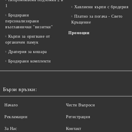
1
Хавлиени кърпи с бродерия
Бродирани
Платно за погача - Свето
персонализирани
Кръщение
възглавнички "визитки"
Промоции
Кърпи за оригване от
органичен памук
Драперия за кошара
Бродирани комплекти
Бързи връзки:
Начало
Чести Въпроси
Рекламации
Регистрация
За Нас
Контакт