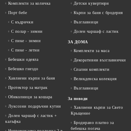
Комплекти за количка
Детски кувертюри
Порт бебе
Кърпи за баня с бродерия
С къдрички
Възглавници
С полар - зимни
Долен чаршаф с ластик
С пике - зимни
ЗА ДОМА
С пике - летни
Комплекти за маса
Бебешки одеяла
Декоративни възглавнички
Бебешко гнездо
Спални комплекти
Хавлиени кърпи за баня
Великденска колекция
Протектор за матрак
Възглавници
Обиколници за кошара
За поводи
Луксозни подаръчни кутии
Хавлиени кърпи за Свето
Кръщение
Долен чаршаф с ластик +
калъфка
Бродирано платно за
бебешка погача
Непромокаема подложка 2 в