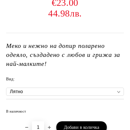
€23.00
44.98лв.
Меко и нежно на допир поларено
одеяло, създадено с любов и грижа за
най-малките!
Вид:
Добави в желани
В наличност