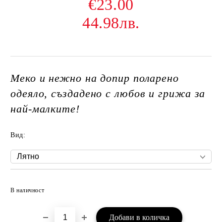
€23.00
44.98лв.
Меко и нежно на допир поларено
одеяло, създадено с любов и грижа за
най-малките!
Вид:
Добави в желани
В наличност