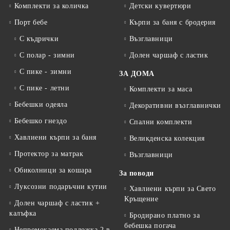
Комплекти за количка
Детски кувертюри
Порт бебе
Кърпи за баня с бродерия
С къдрички
Възглавници
С полар - зимни
Долен чаршаф с ластик
С пике - зимни
ЗА ДОМА
С пике - летни
Комплекти за маса
Бебешки одеяла
Декоративни възглавнички
Бебешко гнездо
Спални комплекти
Хавлиени кърпи за баня
Великденска колекция
Протектор за матрак
Възглавници
Обиколници за кошара
За поводи
Луксозни подаръчни кутии
Хавлиени кърпи за Свето
Кръщение
Долен чаршаф с ластик +
калъфка
Бродирано платно за
бебешка погача
Непромокаема подложка 2 в