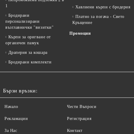
1
Хавлиени кърпи с бродерия
Бродирани
Платно за погача - Свето
персонализирани
Кръщение
възглавнички "визитки"
Промоции
Кърпи за оригване от
органичен памук
Драперия за кошара
Бродирани комплекти
Бързи връзки:
Начало
Чести Въпроси
Рекламации
Регистрация
За Нас
Контакт