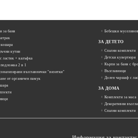
и за баня
Бебешки муселинов
матрак
ЗА ДЕТЕТО
 кошара
Спални комплекти
ръчни кутии
Детски кувертюри
с ластик + калъфка
Кърпи за баня с бр
подложка 2 в 1
Възглавници
сонализирани възглавнички "визитки"
Долен чаршаф с ла
ване от органичен памук
ошара
ЗА ДОМА
плекти
Комплекти за маса
ници
Декоративни възгл
Спални комплекти
Информация за контакти: