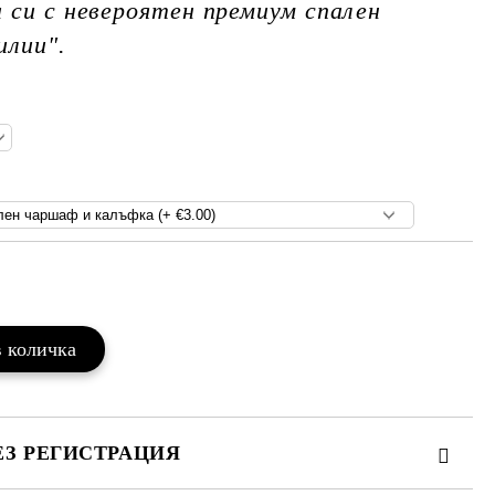
си с невероятен премиум спален
илии".
Добави в желани
ЕЗ РЕГИСТРАЦИЯ