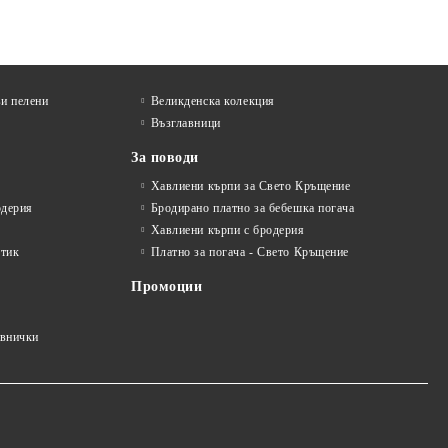
и пелени
Великденска колекция
Възглавници
За поводи
Хавлиени кърпи за Свето Кръщение
одерия
Бродирано платно за бебешка погача
Хавлиени кърпи с бродерия
стик
Платно за погача - Свето Кръщение
Промоции
авнички