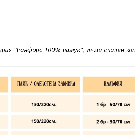
САМО ПОПЪЛНЕТЕ 3 ПОЛЕТА
Ние ще се свържем с вас в рамки
ия "Ранфорс 100% памук", този спален ком