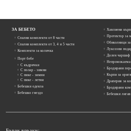
ЗА БЕБЕТО
Хавлиени кърп
Протектор за 
Спални комплекти от 8 части
Обиколници за
Спални комплекти от 3, 4 и 5 части
Луксозни пода
Комплекти за количка
Долен чаршаф 
Порт бебе
Непромокаема 
С къдрички
Бродирани пер
С полар - зимни
Кърпи за ориг
С пике - зимни
С пике - летни
Драперия за к
Бебешки одеяла
Бродирани ком
Бебешко гнездо
Бебешки лигав
Бързи връзки: