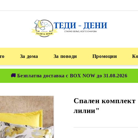
то
За дома
За поводи
Промоции
К
🚚 Безплатна доставка с BOX NOW до 31.08.2026
Спален комплект
лилии"