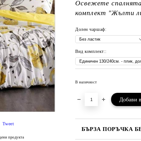
Освежете спалнята 
комплект "Жълти л
Долен чаршаф:
Вид комплект::
В наличност
Tweet
БЪРЗА ПОРЪЧКА Б
цени продукта