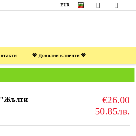
EUR
онтакти
💖 Доволни клиенти 💖
€26.00
 "Жълти
50.85лв.