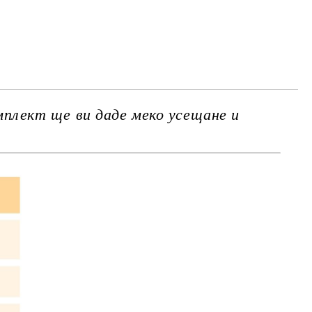
те на работния ден.
плект ще ви даде меко усещане и