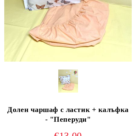
Долен чаршаф с ластик + калъфка
- "Пеперуди"
€13.00