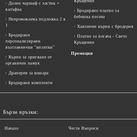
Кръщение
Долен чаршаф с ластик +
калъфка
Бродирано платно за
бебешка погача
Непромокаема подложка 2 в
1
Хавлиени кърпи с бродерия
Бродирани
Платно за погача - Свето
персонализирани
Кръщение
възглавнички "визитки"
Промоции
Кърпи за оригване от
органичен памук
Драперия за кошара
Бродирани комплекти
Бързи връзки:
Начало
Чести Въпроси