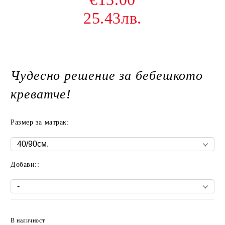
25.43лв.
Чудесно решение за бебешкото
креватче!
Размер за матрак:
Добави::
Добави в желани
В наличност