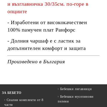
и възглавничка 30/35см. по-горе в
опциите
- Изработени от висококачествен
100% памучен плат Ранфорс
- Долния чаршаф е с ластик за
допълнителен комфорт и защита
Произведено в България
Бебешки лигавници
ЗА БЕБЕТО
Бебешки муселинови
Спални комплекти от 8
пелени
части