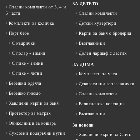
ЗА ДЕТЕТО
Спални комплекти от 3, 4 и
5 части
Спални комплекти
Комплекти за количка
Детски кувертюри
Порт бебе
Кърпи за баня с бродерия
С къдрички
Възглавници
С полар - зимни
Долен чаршаф с ластик
С пике - зимни
ЗА ДОМА
С пике - летни
Комплекти за маса
Бебешки одеяла
Декоративни възглавнички
Бебешко гнездо
Спални комплекти
Хавлиени кърпи за баня
Великденска колекция
Протектор за матрак
Възглавници
Обиколници за кошара
За поводи
Луксозни подаръчни кутии
Хавлиени кърпи за Свето