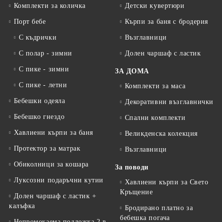
Комплекти за количка
Детски кувертюри
Порт бебе
Кърпи за баня с бродерия
С къдрички
Възглавници
С полар - зимни
Долен чаршаф с ластик
С пике - зимни
ЗА ДОМА
С пике - летни
Комплекти за маса
Бебешки одеяла
Декоративни възглавнички
Бебешко гнездо
Спални комплекти
Хавлиени кърпи за баня
Великденска колекция
Протектор за матрак
Възглавници
Обиколници за кошара
За поводи
Луксозни подаръчни кутии
Хавлиени кърпи за Свето
Кръщение
Долен чаршаф с ластик +
калъфка
Бродирано платно за
бебешка погача
Непромокаема подложка 2 в