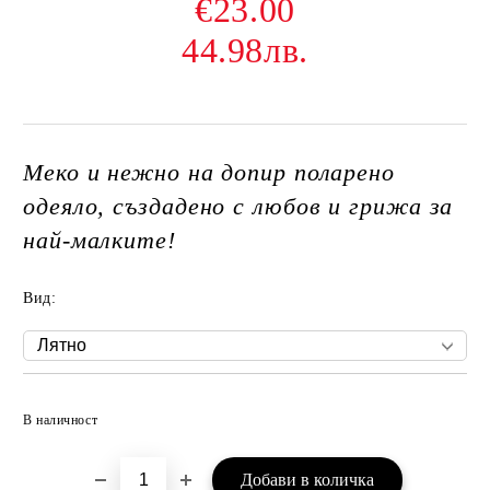
€23.00
44.98лв.
Меко и нежно на допир поларено
одеяло, създадено с любов и грижа за
най-малките!
Вид:
Добави в желани
В наличност