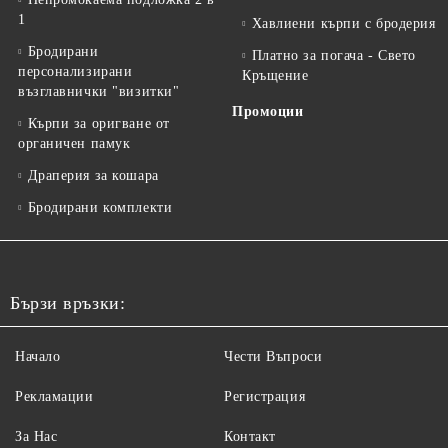
1
Хавлиени кърпи с бродерия
Бродирани
Платно за погача - Свето
персонализирани
Кръщение
възглавнички "визитки"
Промоции
Кърпи за оригване от
органичен памук
Драперия за кошара
Бродирани комплекти
Бързи връзки:
Начало
Чести Въпроси
Рекламации
Регистрация
За Нас
Контакт