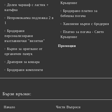
Кръщение
Долен чаршаф с ластик +
калъфка
Бродирано платно за
бебешка погача
Непромокаема подложка 2 в
1
Хавлиени кърпи с бродерия
Бродирани
Платно за погача - Свето
персонализирани
Кръщение
възглавнички "визитки"
Промоции
Кърпи за оригване от
органичен памук
Драперия за кошара
Бродирани комплекти
Бързи връзки:
Начало
Чести Въпроси