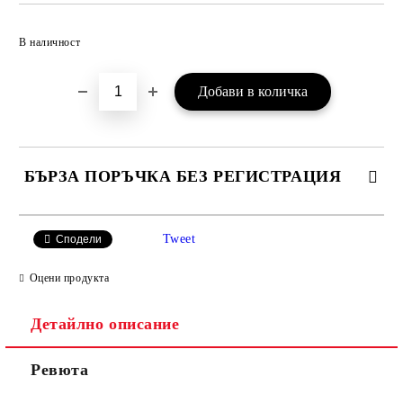
Добави в желани
В наличност
БЪРЗА ПОРЪЧКА БЕЗ РЕГИСТРАЦИЯ
САМО ПОПЪЛНЕТЕ 3 ПОЛЕТА
Tweet
Сподели
Оцени продукта
Детайлно описание
Ние ще се свържем с вас в рамките на работния ден.
Ревюта