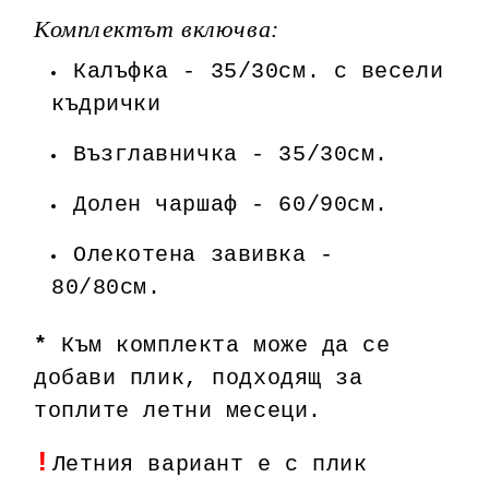
Комплектът включва:
Калъфка - 35/30см. с весели
къдрички
Възглавничка - 35/30см.
Долен чаршаф - 60/90см.
Олекотена завивка -
80/80см.
*
Към комплекта може да се
добави плик, подходящ за
топлите летни месеци.
!
Летния вариант е с плик