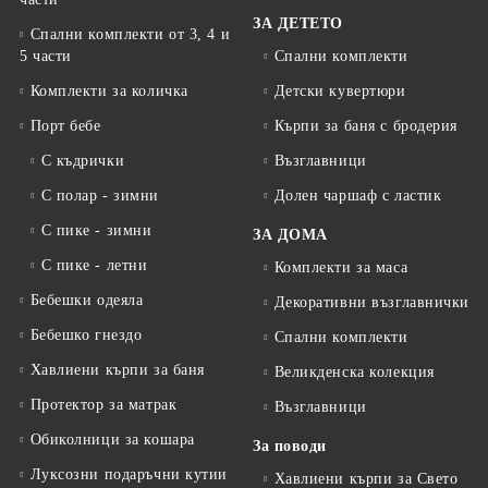
ЗА ДЕТЕТО
Спални комплекти от 3, 4 и
5 части
Спални комплекти
Комплекти за количка
Детски кувертюри
Порт бебе
Кърпи за баня с бродерия
С къдрички
Възглавници
С полар - зимни
Долен чаршаф с ластик
С пике - зимни
ЗА ДОМА
С пике - летни
Комплекти за маса
Бебешки одеяла
Декоративни възглавнички
Бебешко гнездо
Спални комплекти
Хавлиени кърпи за баня
Великденска колекция
Протектор за матрак
Възглавници
Обиколници за кошара
За поводи
Луксозни подаръчни кутии
Хавлиени кърпи за Свето