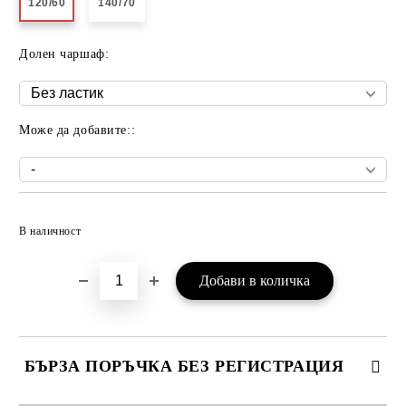
120/60
140/70
Долен чаршаф:
Може да добавите::
Добави в желани
В наличност
БЪРЗА ПОРЪЧКА БЕЗ РЕГИСТРАЦИЯ