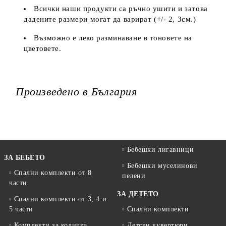
Всички наши продукти са ръчно ушити и затова
дадените размери могат да варират (+/- 2, 3см.)
Възможно е леко разминаване в тоновете на
цветовете.
Произведено в България
Бебешки лигавници
ЗА БЕБЕТО
Бебешки муселинови
Спални комплекти от 8
пелени
части
ЗА ДЕТЕТО
Спални комплекти от 3, 4 и
5 части
Спални комплекти
Комплекти за количка
Детски кувертюри