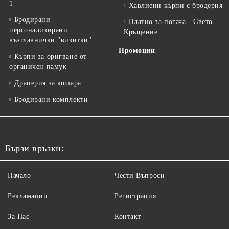
1
Хавлиени кърпи с бродерия
Бродирани
Платно за погача - Свето
персонализирани
Кръщение
възглавнички "визитки"
Промоции
Кърпи за оригване от
органичен памук
Драперия за кошара
Бродирани комплекти
Бързи връзки:
Начало
Чести Въпроси
Рекламации
Регистрация
За Нас
Контакт