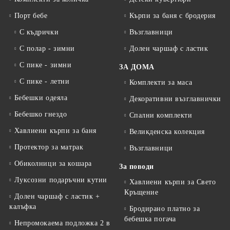
Порт бебе
Кърпи за баня с бродерия
С къдрички
Възглавници
С полар - зимни
Долен чаршаф с ластик
С пике - зимни
ЗА ДОМА
С пике - летни
Комплекти за маса
Бебешки одеяла
Декоративни възглавнички
Бебешко гнездо
Спални комплекти
Хавлиени кърпи за баня
Великденска колекция
Протектор за матрак
Възглавници
Обиколници за кошара
За поводи
Луксозни подаръчни кутии
Хавлиени кърпи за Свето
Кръщение
Долен чаршаф с ластик +
калъфка
Бродирано платно за
бебешка погача
Непромокаема подложка 2 в