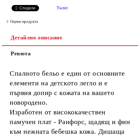
САМО ПОПЪЛНЕТЕ 3 ПОЛЕТА
Tweet
Сподели
Оцени продукта
Детайлно описание
Ние ще се свържем с вас в рамките на работния ден.
Ревюта
Спалното бельо е един от основните
елементи на детското легло и е
първия допир с кожата на вашето
новородено.
Изработен от висококачествен
памучен плат - Ранфорс, щадящ и фин
към нежната бебешка кожа. Дишаща