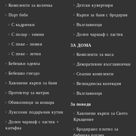
Комплекти за количка
Детски кувертюри
Порт бебе
Кърпи за баня с бродерия
С къдрички
Възглавници
С полар - зимни
Долен чаршаф с ластик
С пике - зимни
ЗА ДОМА
С пике - летни
Комплекти за маса
Бебешки одеяла
Декоративни възглавнички
Бебешко гнездо
Спални комплекти
Хавлиени кърпи за баня
Великденска колекция
Протектор за матрак
Възглавници
Обиколници за кошара
За поводи
Луксозни подаръчни кутии
Хавлиени кърпи за Свето
Кръщение
Долен чаршаф с ластик +
калъфка
Бродирано платно за
бебешка погача