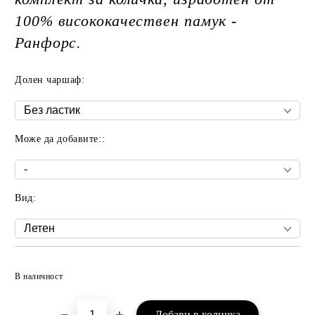
100% висококачествен памук -
Ранфорс.
Долен чаршаф:
Може да добавите::
Вид:
Добави в желани
В наличност