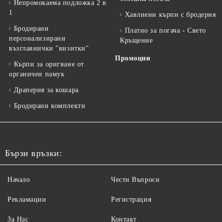
Непромокаема подложка 2 в
1
Хавлиени кърпи с бродерия
Бродирани
Платно за погача - Свето
персонализирани
Кръщение
възглавнички "визитки"
Промоции
Кърпи за оригване от
органичен памук
Драперия за кошара
Бродирани комплекти
Бързи връзки:
Начало
Чести Въпроси
Рекламации
Регистрация
За Нас
Контакт