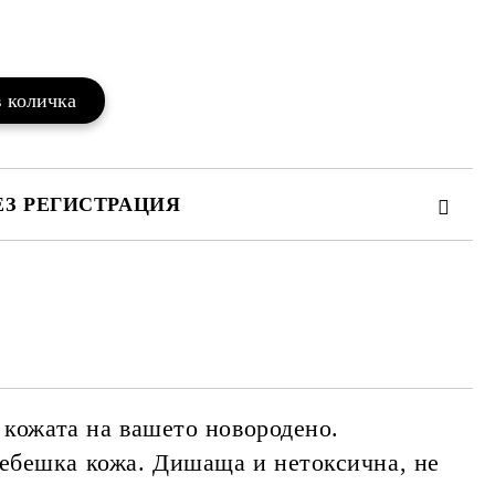
Добави в желани
ЕЗ РЕГИСТРАЦИЯ
те на работния ден.
 кожата на вашето новородено.
бебешка кожа. Дишаща и нетоксична, не