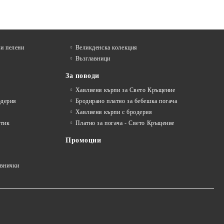
и пелени
Великденска колекция
Възглавници
За поводи
Хавлиени кърпи за Свето Кръщение
одерия
Бродирано платно за бебешка погача
Хавлиени кърпи с бродерия
стик
Платно за погача - Свето Кръщение
Промоции
авнички