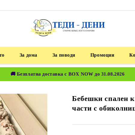
то
За дома
За поводи
Промоции
К
🚚 Безплатна доставка с BOX NOW до 31.08.2026
Бебешки спален к
части с обиколни