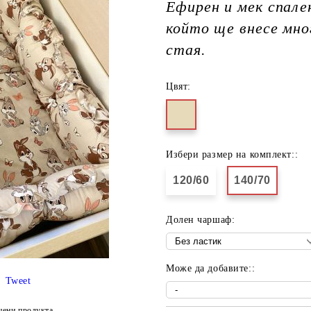
Ефирен и мек спален
който ще внесе мн
стая.
Цвят:
Избери размер на комплект::
120/60
140/70
Долен чаршаф:
Може да добавите::
Tweet
цени продукта