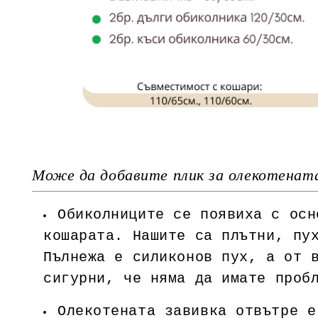
Може да добавите плик за олекотената
Обиколниците се появиха с осн
кошарата. Нашите са плътни, пу
Пълнежа е силиконов пух, а от 
сигурни, че няма да имате проб
Олекотената завивка отвътре е