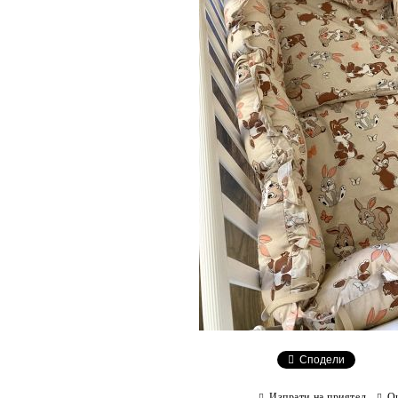
Сподели
Изпрати на приятел
О