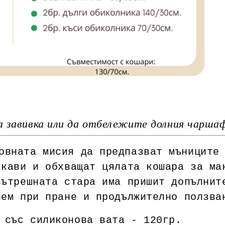
 завивка или да отбележите долния чаршаф 
овната мисия да предпазват мъниците
хкави и обхващат цялата кошара за ма
вътрешната стара има пришит допълнит
лем при пране и продължително ползва
 със силиконова вата - 120гр.