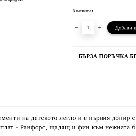
В наличност
БЪРЗА ПОРЪЧКА Б
САМО ПОПЪЛНЕТЕ 3 ПОЛЕТА
Ние ще се свържем с вас в рамки
ементи на детското легло и е първия допир с
 плат - Ранфорс, щадящ и фин към нежната 