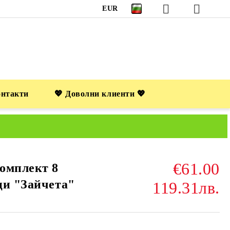
EUR
онтакти
💖 Доволни клиенти 💖
€61.00
омплект 8
ци "Зайчета"
119.31лв.