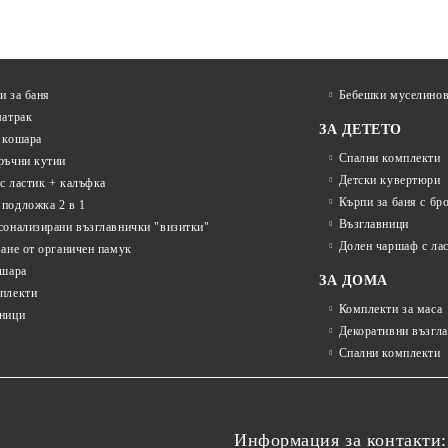
и за баня
Бебешки муселинов
матрак
ЗА ДЕТЕТО
 кошара
Спални комплекти
ръчни кутии
Детски кувертюри
с ластик + калъфка
Кърпи за баня с бр
подложка 2 в 1
Възглавници
сонализирани възглавнички "визитки"
Долен чаршаф с ла
ване от органичен памук
ошара
ЗА ДОМА
плекти
Комплекти за маса
ници
Декоративни възгл
Спални комплекти
Информация за контакти: