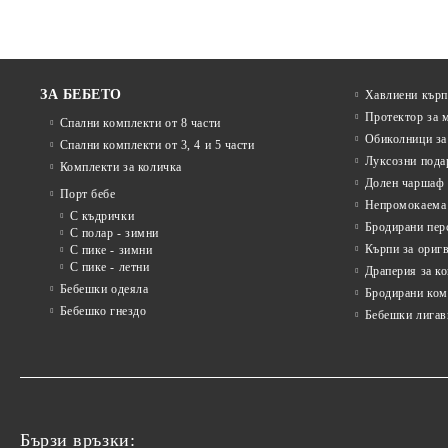
ЗА БЕБЕТО
Хавлиени кърп
Протектор за 
Спални комплекти от 8 части
Обиколници за
Спални комплекти от 3, 4 и 5 части
Луксозни пода
Комплекти за количка
Долен чаршаф 
Порт бебе
Непромокаема 
С къдрички
Бродирани пер
С полар - зимни
Кърпи за ориг
С пике - зимни
С пике - летни
Драперия за к
Бебешки одеяла
Бродирани ком
Бебешко гнездо
Бебешки лигав
Бързи връзки: