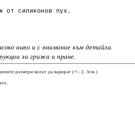
ж от силиконов пух.
исоко ниво и с внимание към детайла.
рукции за грижа и пране.
ените размери могат да варират (+/- 2, 3см.)
ете.