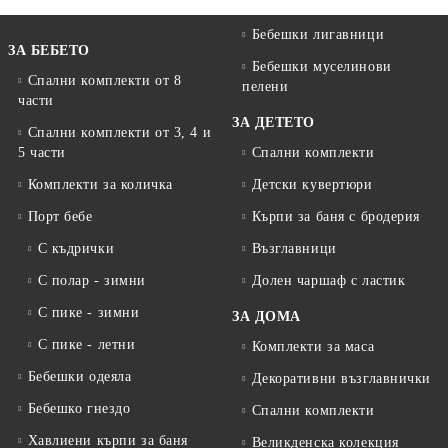
Бебешки лигавници
ЗА БЕБЕТО
Бебешки муселинови
Спални комплекти от 8
пелени
части
ЗА ДЕТЕТО
Спални комплекти от 3, 4 и
5 части
Спални комплекти
Комплекти за количка
Детски кувертюри
Порт бебе
Кърпи за баня с бродерия
С къдрички
Възглавници
С полар - зимни
Долен чаршаф с ластик
С пике - зимни
ЗА ДОМА
С пике - летни
Комплекти за маса
Бебешки одеяла
Декоративни възглавнички
Бебешко гнездо
Спални комплекти
Хавлиени кърпи за баня
Великденска колекция