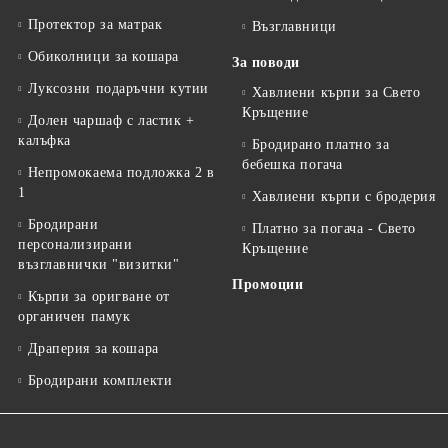
Протектор за матрак
Възглавници
Обиколници за кошара
За поводи
Луксозни подаръчни кутии
Хавлиени кърпи за Свето
Кръщение
Долен чаршаф с ластик +
калъфка
Бродирано платно за
бебешка погача
Непромокаема подложка 2 в
1
Хавлиени кърпи с бродерия
Бродирани
Платно за погача - Свето
персонализирани
Кръщение
възглавнички "визитки"
Промоции
Кърпи за оригване от
органичен памук
Драперия за кошара
Бродирани комплекти