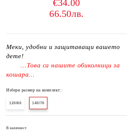
€34.00
66.50лв.
Меки, удобни и защитаващи вашето
дете!
...Това са нашите обиколници за
кошара...
Избери размер на комплект::
120/60
140/70
Добави в желани
В наличност