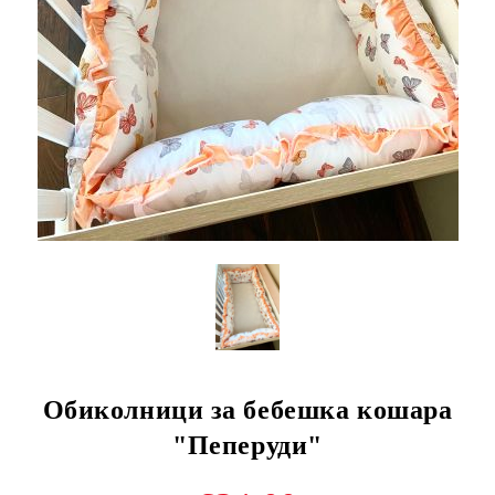
Обиколници за бебешка кошара
"Пеперуди"