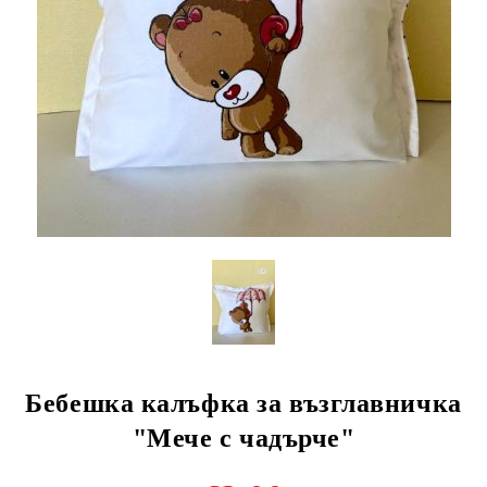
Бебешка калъфка за възглавничка
"Мече с чадърче"