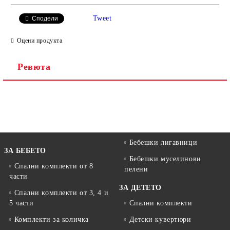
САМО ПОПЪЛНЕТЕ 3 ПОЛЕТА
Tweet
Сподели
Оцени продукта
Ревюта
Ние ще се свържем с вас в рамките на работния ден.
Бебешки лигавници
ЗА БЕБЕТО
Бебешки муселинови
Спални комплекти от 8
пелени
части
ЗА ДЕТЕТО
Спални комплекти от 3, 4 и
5 части
Спални комплекти
Комплекти за количка
Детски кувертюри