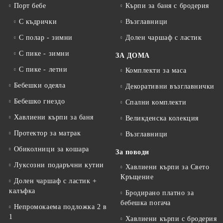
Порт бебе
Кърпи за баня с бродерия
С къдрички
Възглавници
С полар - зимни
Долен чаршаф с ластик
С пике - зимни
ЗА ДОМА
С пике - летни
Комплекти за маса
Бебешки одеяла
Декоративни възглавнички
Бебешко гнездо
Спални комплекти
Хавлиени кърпи за баня
Великденска колекция
Протектор за матрак
Възглавници
Обиколници за кошара
За поводи
Луксозни подаръчни кутии
Хавлиени кърпи за Свето
Кръщение
Долен чаршаф с ластик +
калъфка
Бродирано платно за
бебешка погача
Непромокаема подложка 2 в
1
Хавлиени кърпи с бродерия