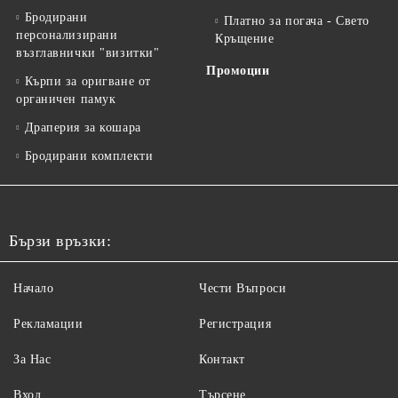
Бродирани
Платно за погача - Свето
персонализирани
Кръщение
възглавнички "визитки"
Промоции
Кърпи за оригване от
органичен памук
Драперия за кошара
Бродирани комплекти
Бързи връзки:
Начало
Чести Въпроси
Рекламации
Регистрация
За Нас
Контакт
Вход
Търсене