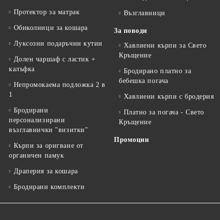
Протектор за матрак
Възглавници
Обиколници за кошара
За поводи
Луксозни подаръчни кутии
Хавлиени кърпи за Свето
Кръщение
Долен чаршаф с ластик +
калъфка
Бродирано платно за
бебешка погача
Непромокаема подложка 2 в
1
Хавлиени кърпи с бродерия
Бродирани
Платно за погача - Свето
персонализирани
Кръщение
възглавнички "визитки"
Промоции
Кърпи за оригване от
органичен памук
Драперия за кошара
Бродирани комплекти