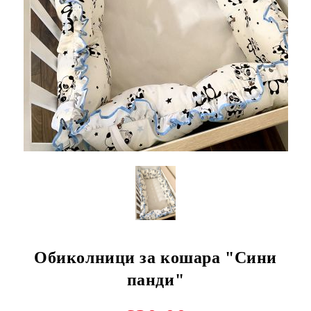
Обиколници за кошара "Сини
панди"