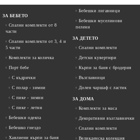
Бебешки лигавници
ЗА БЕБЕТО
Бебешки муселинови
Спални комплекти от 8
пелени
части
ЗА ДЕТЕТО
Спални комплекти от 3, 4 и
5 части
Спални комплекти
Комплекти за количка
Детски кувертюри
Порт бебе
Кърпи за баня с бродерия
С къдрички
Възглавници
С полар - зимни
Долен чаршаф с ластик
С пике - зимни
ЗА ДОМА
С пике - летни
Комплекти за маса
Бебешки одеяла
Декоративни възглавнички
Бебешко гнездо
Спални комплекти
Хавлиени кърпи за баня
Великденска колекция