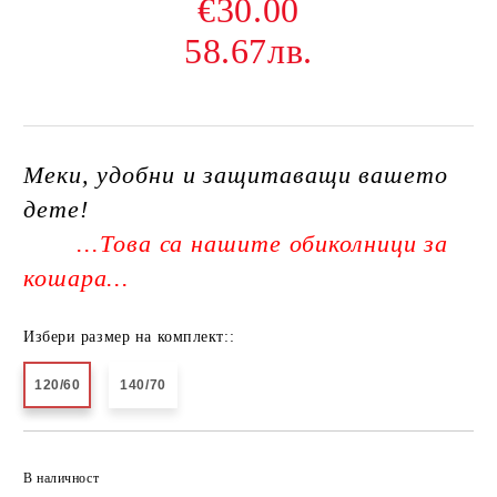
€30.00
58.67лв.
Меки, удобни и защитаващи вашето
дете!
...Това са нашите обиколници за
кошара...
Избери размер на комплект::
120/60
140/70
Добави в желани
В наличност