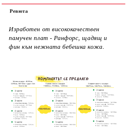
Ние ще се свържем с вас в рамките на работния ден.
Ревюта
Изработен от висококачествен
памучен плат - Ранфорс, щадящ и
фин към нежната бебешка кожа.