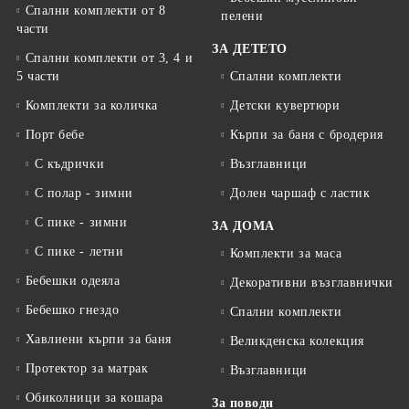
Спални комплекти от 8
пелени
части
ЗА ДЕТЕТО
Спални комплекти от 3, 4 и
5 части
Спални комплекти
Комплекти за количка
Детски кувертюри
Порт бебе
Кърпи за баня с бродерия
С къдрички
Възглавници
С полар - зимни
Долен чаршаф с ластик
С пике - зимни
ЗА ДОМА
С пике - летни
Комплекти за маса
Бебешки одеяла
Декоративни възглавнички
Бебешко гнездо
Спални комплекти
Хавлиени кърпи за баня
Великденска колекция
Протектор за матрак
Възглавници
Обиколници за кошара
За поводи