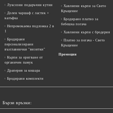
Луксозни подаръчни кутии
Хавлиени кърпи за Свето
Кръщение
Долен чаршаф с ластик +
калъфка
Бродирано платно за
бебешка погача
Непромокаема подложка 2 в
1
Хавлиени кърпи с бродерия
Бродирани
Платно за погача - Свето
персонализирани
Кръщение
възглавнички "визитки"
Промоции
Кърпи за оригване от
органичен памук
Драперия за кошара
Бродирани комплекти
Бързи връзки: