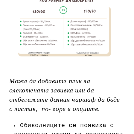
Може да добавите плик за
олекотената завивка или да
отбележите долния чаршаф да бъде
с ластик, по- горе в опциите.
Обиколниците се появиха с