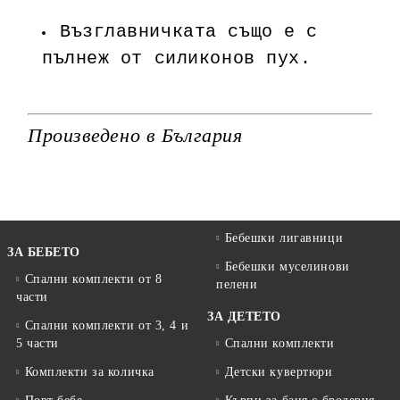
Възглавничката също е с
пълнеж от силиконов пух.
Произведено в България
Бебешки лигавници
ЗА БЕБЕТО
Бебешки муселинови
Спални комплекти от 8
пелени
части
ЗА ДЕТЕТО
Спални комплекти от 3, 4 и
5 части
Спални комплекти
Комплекти за количка
Детски кувертюри