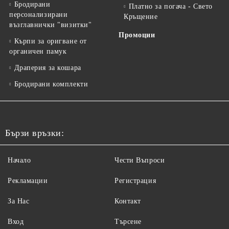
Бродирани
Платно за погача - Свето
персонализирани
Кръщение
възглавнички "визитки"
Промоции
Кърпи за оригване от
органичен памук
Драперия за кошара
Бродирани комплекти
Бързи връзки:
Начало
Чести Въпроси
Рекламации
Регистрация
За Нас
Контакт
Вход
Търсене