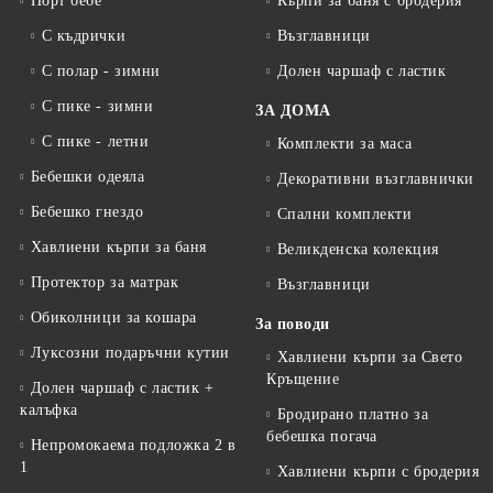
Порт бебе
Кърпи за баня с бродерия
С къдрички
Възглавници
С полар - зимни
Долен чаршаф с ластик
С пике - зимни
ЗА ДОМА
С пике - летни
Комплекти за маса
Бебешки одеяла
Декоративни възглавнички
Бебешко гнездо
Спални комплекти
Хавлиени кърпи за баня
Великденска колекция
Протектор за матрак
Възглавници
Обиколници за кошара
За поводи
Луксозни подаръчни кутии
Хавлиени кърпи за Свето
Кръщение
Долен чаршаф с ластик +
калъфка
Бродирано платно за
бебешка погача
Непромокаема подложка 2 в
1
Хавлиени кърпи с бродерия