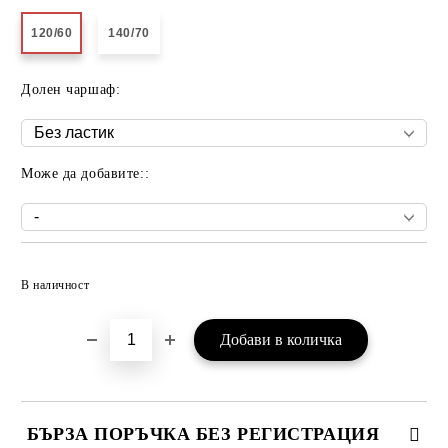
120/60
140/70
Долен чаршаф:
Може да добавите::
Добави в желани
В наличност
БЪРЗА ПОРЪЧКА БЕЗ РЕГИСТРАЦИЯ