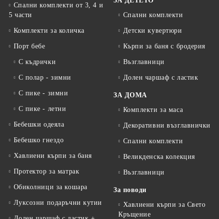
ЗА ДЕТЕТО
Спални комплекти от 3, 4 и
5 части
Спални комплекти
Комплекти за количка
Детски кувертюри
Порт бебе
Кърпи за баня с бродерия
С къдрички
Възглавници
С полар - зимни
Долен чаршаф с ластик
С пике - зимни
ЗА ДОМА
С пике - летни
Комплекти за маса
Бебешки одеяла
Декоративни възглавнички
Бебешко гнездо
Спални комплекти
Хавлиени кърпи за баня
Великденска колекция
Протектор за матрак
Възглавници
Обиколници за кошара
За поводи
Луксозни подаръчни кутии
Хавлиени кърпи за Свето
Кръщение
Долен чаршаф с ластик +