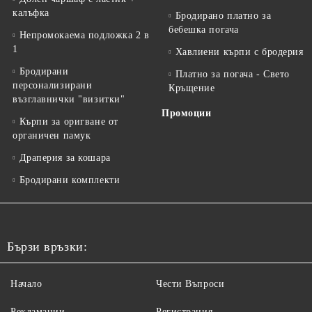
калъфка
Бродирано платно за
бебешка погача
Непромокаема подложка 2 в
1
Хавлиени кърпи с бродерия
Бродирани
Платно за погача - Свето
персонализирани
Кръщение
възглавнички "визитки"
Промоции
Кърпи за оригване от
органичен памук
Драперия за кошара
Бродирани комплекти
Бързи връзки:
Начало
Чести Въпроси
Рекламации
Регистрация