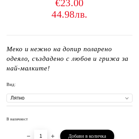
€23.00
44.98лв.
Меко и нежно на допир поларено
одеяло, създадено с любов и грижа за
най-малките!
Вид:
Добави в желани
В наличност