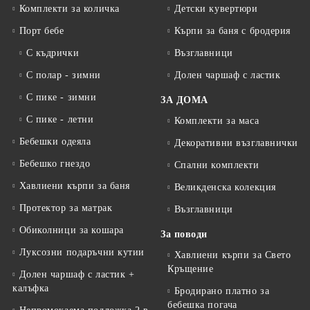
Комплекти за количка
Детски кувертюри
Порт бебе
Кърпи за баня с бродерия
С къдрички
Възглавници
С полар - зимни
Долен чаршаф с ластик
С пике - зимни
ЗА ДОМА
С пике - летни
Комплекти за маса
Бебешки одеяла
Декоративни възглавнички
Бебешко гнездо
Спални комплекти
Хавлиени кърпи за баня
Великденска колекция
Протектор за матрак
Възглавници
Обиколници за кошара
За поводи
Луксозни подаръчни кутии
Хавлиени кърпи за Свето
Кръщение
Долен чаршаф с ластик +
калъфка
Бродирано платно за
бебешка погача