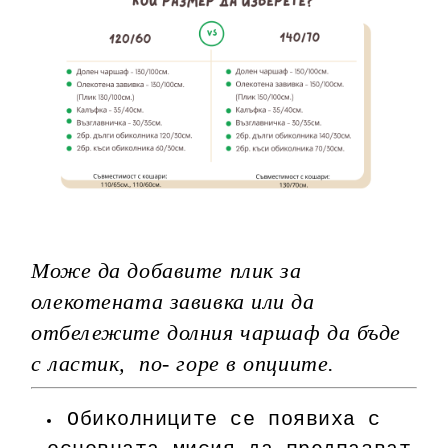
Може да добавите плик за
олекотената завивка или да
отбележите долния чаршаф да бъде
с ластик, по- горе в опциите.
Обиколниците се появиха с