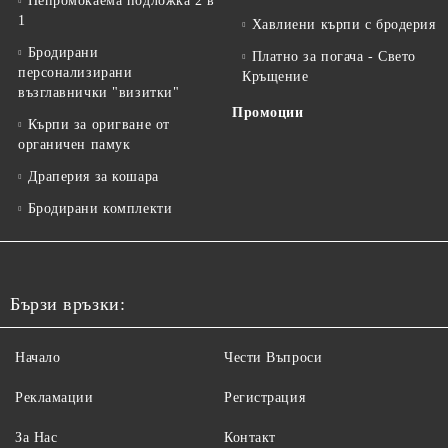
Непромокаема подложка 2 в
1
Хавлиени кърпи с бродерия
Бродирани
Платно за погача - Свето
персонализирани
Кръщение
възглавнички "визитки"
Промоции
Кърпи за оригване от
органичен памук
Драперия за кошара
Бродирани комплекти
Бързи връзки:
Начало
Чести Въпроси
Рекламации
Регистрация
За Нас
Контакт