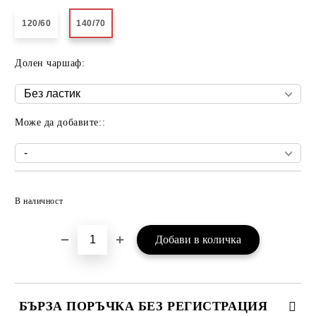
120/60
140/70
Долен чаршаф:
Може да добавите::
Добави в желани
В наличност
БЪРЗА ПОРЪЧКА БЕЗ РЕГИСТРАЦИЯ