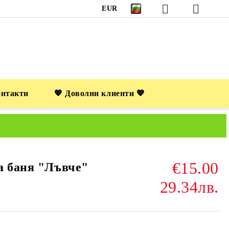
EUR
онтакти
💖 Доволни клиенти 💖
€15.00
а баня "Лъвче"
29.34лв.