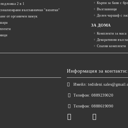
Кърпи за баня с бр
подложка 2 в 1
Възглавници
сонализирани възглавнички "визитки"
Долен чаршаф с ла
ване от органичен памук
ошара
ЗА ДОМА
плекти
Комплекти за маса
ници
Декоративни възгл
Спални комплекти
Информация за контакти:
Имейл:
tedideni.sales@gmail
Телефон:
0889239020
Телефон:
0888619090