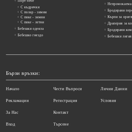
Порт бебе
Непромокаема 
С къдрички
Бродирани пер
С полар - зимни
Кърпи за ориг
С пике - зимни
С пике - летни
Драперия за к
Бебешки одеяла
Бродирани ком
Бебешко гнездо
Бебешки лигав
Бързи връзки:
Начало
Чести Въпроси
Лични Данни
Рекламации
Регистрация
Условия
За Нас
Контакт
Вход
Търсене