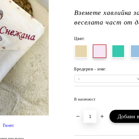
Вземете хавлийка з
веселата част от д
Цвят:
Бродерия - име:
В наличност
Tweet
цени продукта