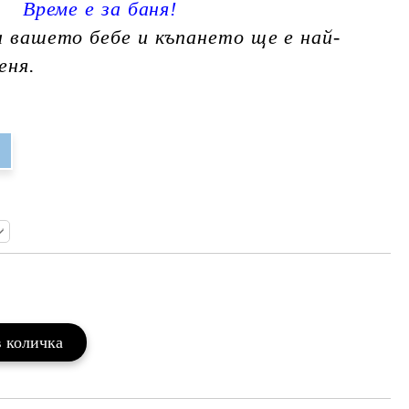
Време е за баня!
а вашето бебе и къпането ще е най-
еня.
Добави в желани