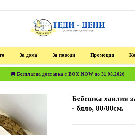
то
За дома
За поводи
Промоции
К
🚚 Безплатна доставка с BOX NOW до 31.08.2026
Бебешка хавлия з
- бяло, 80/80см.