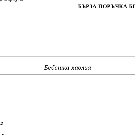
БЪРЗА ПОРЪЧКА Б
САМО ПОПЪЛНЕТЕ 3 ПОЛЕТА
Ние ще се свържем с вас в рамки
Бебешка хавлия
ва