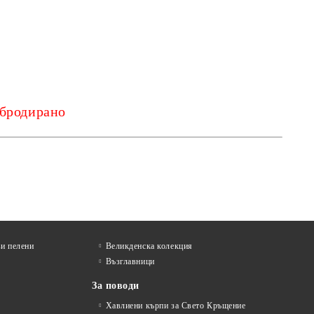
 бродирано
и пелени
Великденска колекция
Възглавници
За поводи
Хавлиени кърпи за Свето Кръщение