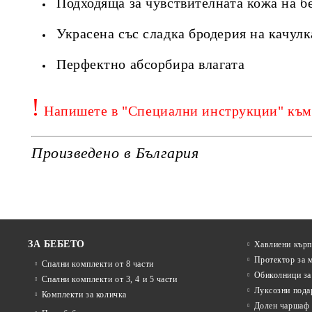
Подходяща за чувствителната кожа на бе
Украсена със сладка бродерия на качулк
Перфектно абсорбира влагата
!
Напишете в "Специални инструкции" към п
Произведено в България
ЗА БЕБЕТО
Хавлиени кърп
Протектор за 
Спални комплекти от 8 части
Обиколници за
Спални комплекти от 3, 4 и 5 части
Луксозни пода
Комплекти за количка
Долен чаршаф 