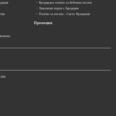
одерия
Бродирано платно за бебешка погача
Хавлиени кърпи с бродерия
стик
Платно за погача - Свето Кръщение
Промоции
авнички
.com