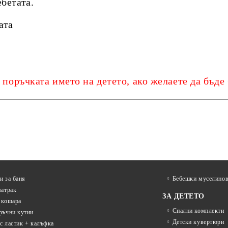
бетата.
ата
оръчката името на детето, ако желаете да бъде
и за баня
Бебешки муселинов
матрак
ЗА ДЕТЕТО
 кошара
Спални комплекти
ръчни кутии
Детски кувертюри
с ластик + калъфка